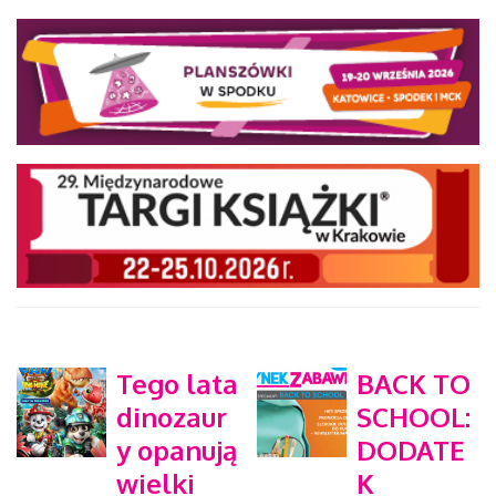
Tego lata
BACK TO
dinozaur
SCHOOL:
y opanują
DODATE
wielki
K