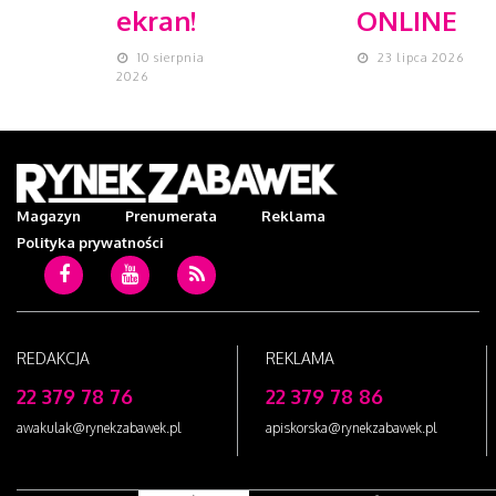
ekran!
ONLINE
10 sierpnia
23 lipca 2026
2026
Magazyn
Prenumerata
Reklama
Polityka prywatności
c
Youtube
RSS
REDAKCJA
REKLAMA
22 379 78 76
22 379 78 86
awakulak@rynekzabawek.pl
apiskorska@rynekzabawek.pl