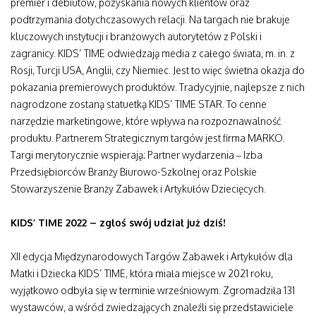
premier i debiutów, pozyskania nowych klientów oraz
podtrzymania dotychczasowych relacji. Na targach nie brakuje
kluczowych instytucji i branżowych autorytetów z Polski i
zagranicy. KIDS’ TIME odwiedzają media z całego świata, m. in. z
Rosji, Turcji USA, Anglii, czy Niemiec. Jest to więc świetna okazja do
pokazania premierowych produktów. Tradycyjnie, najlepsze z nich
nagrodzone zostaną statuetką KIDS’ TIME STAR. To cenne
narzędzie marketingowe, które wpływa na rozpoznawalność
produktu. Partnerem Strategicznym targów jest firma MARKO.
Targi merytorycznie wspierają: Partner wydarzenia – Izba
Przedsiębiorców Branży Biurowo-Szkolnej oraz Polskie
Stowarzyszenie Branży Zabawek i Artykułów Dziecięcych.
KIDS’ TIME 2022 – zgłoś swój udział już dziś!
XII edycja Międzynarodowych Targów Zabawek i Artykułów dla
Matki i Dziecka KIDS’ TIME, która miała miejsce w 2021 roku,
wyjątkowo odbyła się w terminie wrześniowym. Zgromadziła 131
wystawców, a wśród zwiedzających znaleźli się przedstawiciele