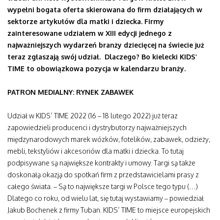
wypełni bogata oferta skierowana do firm działających w
sektorze artykułów dla matki i dziecka. Firmy
zainteresowane udziałem w XIII edycji jednego z
najważniejszych wydarzeń branży dziecięcej na świecie już
teraz zgłaszają swój udział. Dlaczego? Bo kielecki KIDS’
TIME to obowiązkowa pozycja w kalendarzu branży.
PATRON MEDIALNY: RYNEK ZABAWEK
Udział w KIDS’ TIME 2022 (16 – 18 lutego 2022) już teraz
zapowiedzieli producenci i dystrybutorzy najważniejszych
międzynarodowych marek wózków, fotelików, zabawek, odzieży,
mebli, tekstyliów i akcesoriów dla matki i dziecka. To tutaj
podpisywane są największe kontrakty i umowy. Targi są także
doskonałą okazją do spotkań firm z przedstawicielami prasy z
całego świata. – Są to największe targi w Polsce tego typu (…)
Dlatego co roku, od wielu lat, się tutaj wystawiamy – powiedział
Jakub Bochenek z firmy Tuban. KIDS’ TIME to miejsce europejskich