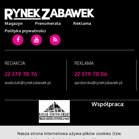
Magazyn
Prenumerata
Reklama
Polityka prywatności
c
Youtube
RSS
REDAKCJA
REKLAMA
22 379 78 76
22 379 78 86
awakulak@rynekzabawek.pl
apiskorska@rynekzabawek.pl
Współpraca:
"Rynek Zabawek" członkiem
Nasza strona internetowa używa plików cookies (tzw.