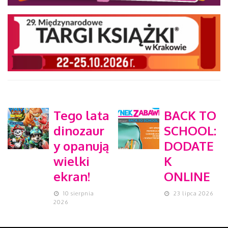
Tego lata
BACK TO
dinozaur
SCHOOL:
y opanują
DODATE
wielki
K
ekran!
ONLINE
10 sierpnia
23 lipca 2026
2026