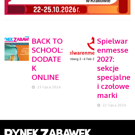
BACK TO
Spielwar
SCHOOL:
enmesse
DODATE
2027:
K
sekcje
ONLINE
specjalne
i czołowe
23 lipca 2026
marki
22 lipca 2026