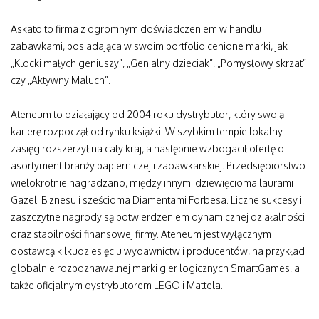
Askato to firma z ogromnym doświadczeniem w handlu
zabawkami, posiadająca w swoim portfolio cenione marki, jak
„Klocki małych geniuszy”, „Genialny dzieciak”, „Pomysłowy skrzat”
czy „Aktywny Maluch”.
Ateneum to działający od 2004 roku dystrybutor, który swoją
karierę rozpoczął od rynku książki. W szybkim tempie lokalny
zasięg rozszerzył na cały kraj, a następnie wzbogacił ofertę o
asortyment branży papierniczej i zabawkarskiej. Przedsiębiorstwo
wielokrotnie nagradzano, między innymi dziewięcioma laurami
Gazeli Biznesu i sześcioma Diamentami Forbesa. Liczne sukcesy i
zaszczytne nagrody są potwierdzeniem dynamicznej działalności
oraz stabilności finansowej firmy. Ateneum jest wyłącznym
dostawcą kilkudziesięciu wydawnictw i producentów, na przykład
globalnie rozpoznawalnej marki gier logicznych SmartGames, a
także oficjalnym dystrybutorem LEGO i Mattela.