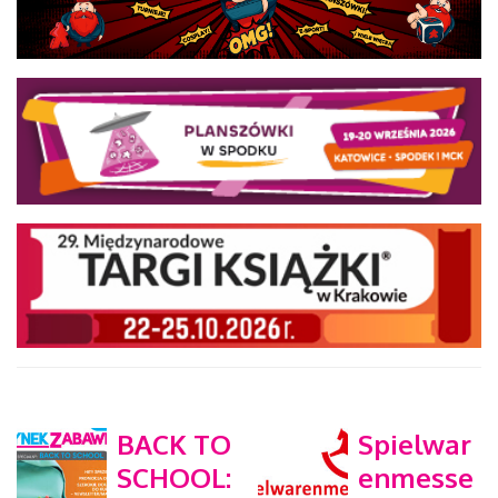
BACK TO
Spielwar
SCHOOL:
enmesse