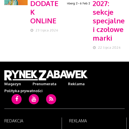
DODATE
2027:
K
sekcje
ONLINE
specjalne
i czołowe
23 lipca 2026
marki
22 lipca 2026
Magazyn
Prenumerata
Reklama
Polityka prywatności
c
Youtube
RSS
REDAKCJA
REKLAMA