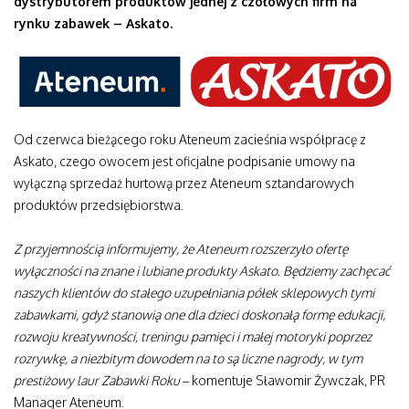
dystrybutorem produktów jednej z czołowych firm na
rynku zabawek – Askato.
Od czerwca bieżącego roku Ateneum zacieśnia współpracę z
Askato, czego owocem jest oficjalne podpisanie umowy na
wyłączną sprzedaż hurtową przez Ateneum sztandarowych
produktów przedsiębiorstwa.
Z przyjemnością informujemy, że Ateneum rozszerzyło ofertę
wyłączności na znane i lubiane produkty Askato. Będziemy zachęcać
naszych klientów do stałego uzupełniania półek sklepowych tymi
zabawkami, gdyż stanowią one dla dzieci doskonałą formę edukacji,
rozwoju kreatywności, treningu pamięci i małej motoryki poprzez
rozrywkę, a niezbitym dowodem na to są liczne nagrody, w tym
prestiżowy laur Zabawki Roku
– komentuje Sławomir Żywczak, PR
Manager Ateneum.