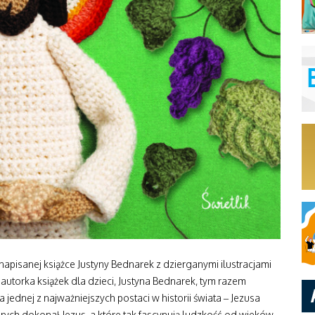
apisanej książce Justyny Bednarek z dzierganymi ilustracjami
torka książek dla dzieci, Justyna Bednarek, tym razem
jednej z najważniejszych postaci w historii świata – Jezusa
órych dokonał Jezus, a które tak fascynują ludzkość od wieków.