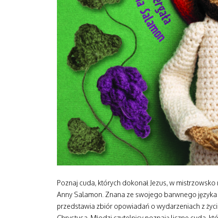
Poznaj cuda, których dokonał Jezus, w mistrzowsko n
Anny Salamon. Znana ze swojego barwnego języka au
przedstawia zbiór opowiadań o wydarzeniach z życia 
Chrystusa. Młodzi czytelnicy poznają liczne cuda, kt